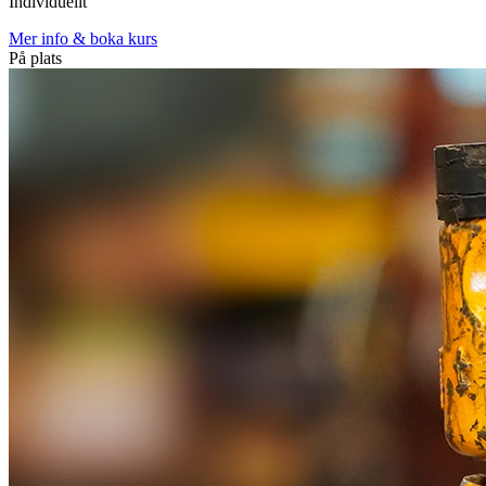
Individuellt
Mer info & boka kurs
På plats