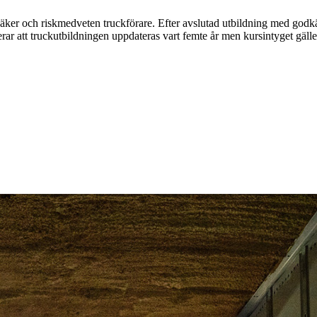
äker och riskmedveten truckförare. Efter avslutad utbildning med godkänd
ar att truckutbildningen uppdateras vart femte år men kursintyget gäller 