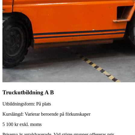
Truckutbildning A B
Utbildningsform:
På plats
Kurslängd:
Varierar beroende på förkunskaper
5 100 kr
exkl. moms
Priserna är antalsbaserade. Vid större grupper offereras pris.