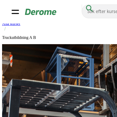
Start
/
Utbildningar
/
Alla kurser
/
Start
Truckutbildning A B
Alla kurser
Anläggning
Bygg
Logistik