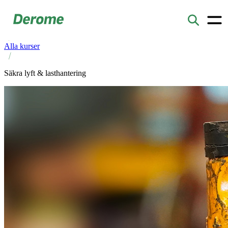
Start
/
Utbildningar
/
Alla kurser
/
Säkra lyft & lasthantering