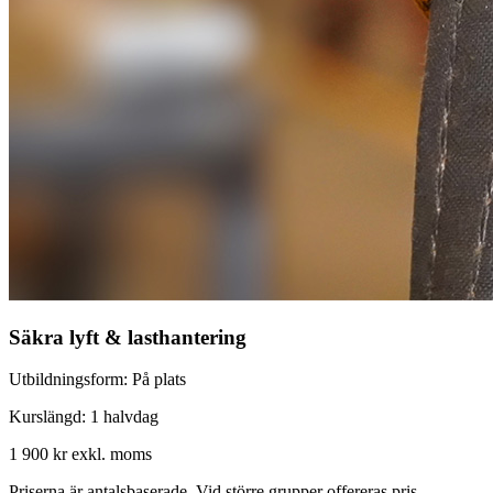
Säkra lyft & lasthantering
Utbildningsform:
På plats
Kurslängd:
1 halvdag
1 900 kr
exkl. moms
Priserna är antalsbaserade. Vid större grupper offereras pris.