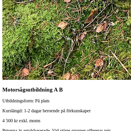
Motorsågsutbildning A B
Utbildningsform:
På plats
Kurslängd:
1-2 dagar beroende på förkunskaper
4 500 kr
exkl. moms
Priserna är antalsbaserade. Vid större grupper offereras pris.